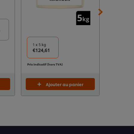
1 x 3,2 kg
7
€71,30
1 x 5 kg
Prix indicatif 
€124,61
Prix indicatif (hors TVA)
Ajouter au panier
A