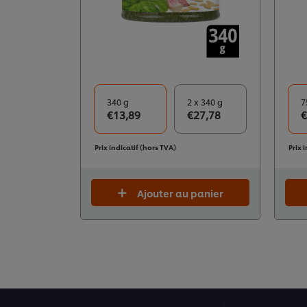
340 g
2 x 340 g
7
€13,89
€27,78
€
Prix indicatif (hors TVA)
Prix 
Ajouter au panier