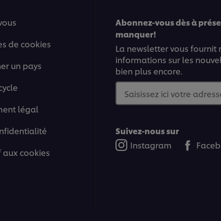
vous
Abonnez-vous dès à présen
manquer!
es de cookies
La newsletter vous fournit
informations sur les nouve
ner un pays
bien plus encore.
cycle
Saisissez ici votre adress
ment légal
nfidentialité
Suivez-nous sur
Instagram
Faceb
if aux cookies