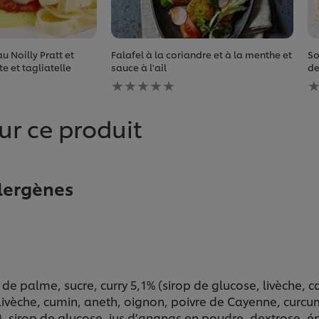
u Noilly Pratt et
Falafel à la coriandre et à la menthe et
So
e et tagliatelle
sauce à l'ail
de
Aucune
A
évaluation
é
soumise
s
pour
p
ur ce produit
ce
c
recipe
r
llergènes
de palme, sucre, curry 5,1% (sirop de glucose, livèche, car
livèche, cumin, aneth, oignon, poivre de Cayenne, curcum
 sirop de glucose, jus d’ananas en poudre, dextrose, 