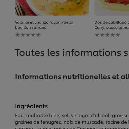
Volaille et chorizo façon Paëlla,
Dos de cabillaud a
bouillon safrané
Curry, sauce tomat
Aucune
Aucune
évaluation
évaluation
soumise
soumise
pour
pour
Toutes les informations s
ce
ce
recipe
recipe
Informations nutritionelles et a
Ingrédients
Eau, maltodextrine, sel, vinaigre d'alcool, graisse 
graines de fenugrec, noix de muscade, racine de 
curcuma, cumin, poivre de Cayenne, cardamome),