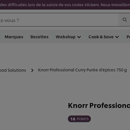
es difficultés lors de la saisie de vos codes stickers. Nous travaill
z-vous ?
Marques
Recettes
Webshop
Cook & Save
P
Knorr Professional Curry Purée d’épices 750 g
ood Solutions
Knorr Professiona
16
POINTS