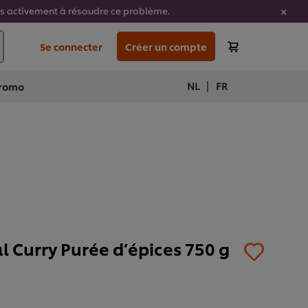
ons activement à résoudre ce problème.
Se connecter
Créer un compte
|
NL
FR
romo
l Curry Purée d’épices 750 g