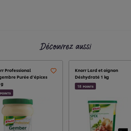
Découvrez aussi
rr Professional
Knorr Lard et oignon
gembre Purée d’épices
Déshydraté 1 kg
 g
18
POINTS
POINTS