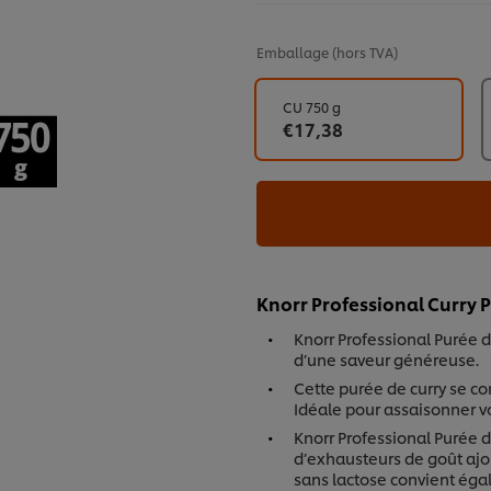
Emballage
(hors TVA)
CU 750 g
€17,38
Knorr Professional Curry P
Knorr Professional Purée 
d’une saveur généreuse.
Cette purée de curry se c
Idéale pour assaisonner v
Knorr Professional Purée d
d’exhausteurs de goût ajout
sans lactose convient éga