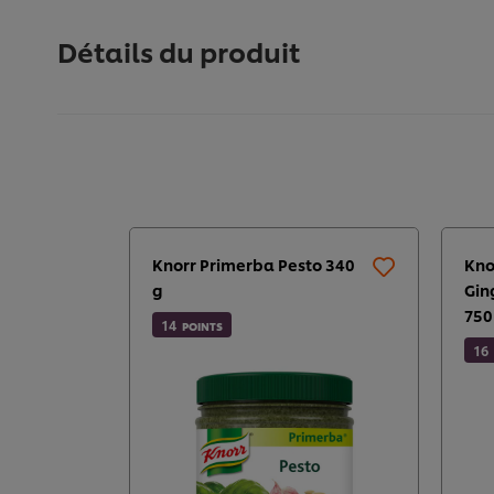
Détails du produit
Knorr Primerba Pesto 340
Kno
g
Gin
750
14
POINTS
16