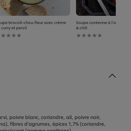
upe brocoli-chou-fleur avec crème
Soupe coréenne à l'oignon a
 curry et persil
& chili
ucune
Aucune
valuation
évaluation
oumise
soumise
our
pour
e
ce
ecipe
recipe
vi, poivre blanc, coriandre, ail, poivre noir,
a), fibres d’agrumes, épices 1,7% (coriandre,
épaississant (gomme xanthane).