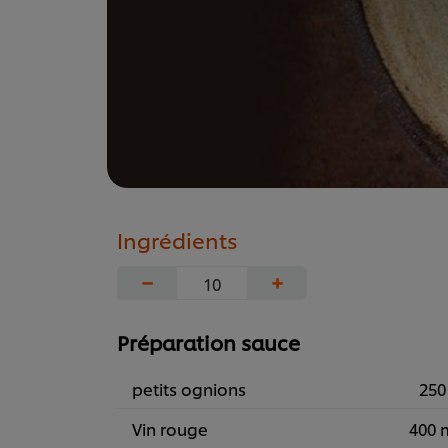
Ingrédients
−
+
Préparation sauce
petits ognions
250
Vin rouge
400 