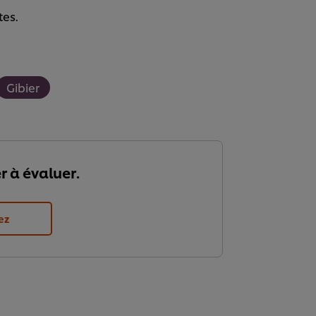
tes.
.
Gibier
r à évaluer.
ez