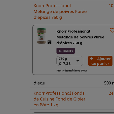
Knorr Professional
10
Mélange de poivres Purée
d’épices 750 g
Knorr Professional
Mélange de poivres Purée
d’épices 750 g
16
POINTS
Ajouter
750 g
750 g
€17,38
au panier
€17,38
2 x 750g
Prix indicatif (hors TVA)
€34,76
d’eau
500 
Knorr Professional Fonds
24
de Cuisine Fond de Gibier
en Pâte 1 kg