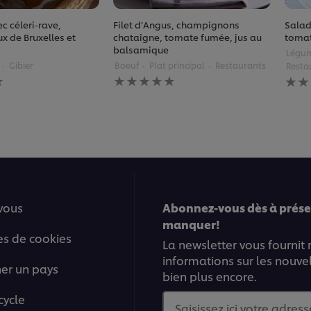
c céleri-rave,
Filet d’Angus, champignons
Salad
ux de Bruxelles et
chataîgne, tomate fumée, jus au
tomat
balsamique
Légu
Gibier
Boeuf
Plat principal
Restaurants
Resta
Aucune
Auc
évaluation
éval
soumise
soum
pour
pour
ce
ce
recipe
reci
vous
Abonnez-vous dès à présen
manquer!
es de cookies
La newsletter vous fournit
informations sur les nouve
ner un pays
bien plus encore.
cycle
Saisissez ici votre adress