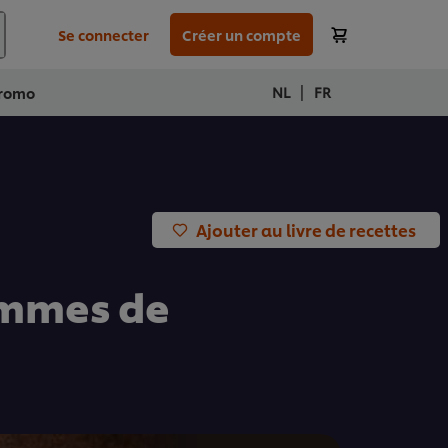
Se connecter
Créer un compte
|
NL
FR
romo
Ajouter au livre de recettes
ommes de