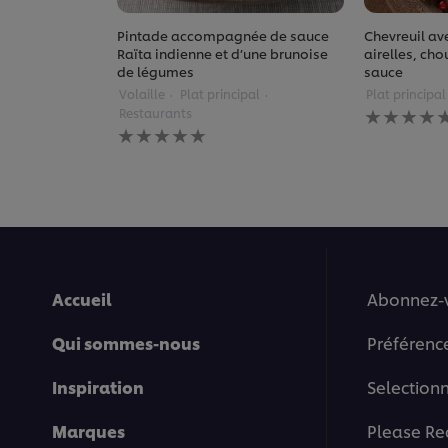
Pintade accompagnée de sauce
Chevreuil ave
Raïta indienne et d’une brunoise
airelles, cho
de légumes
sauce
Volaille
Plat principal
Plat principal
Aucune
Restaurants
évaluation
Aucune
soumise
évaluation
pour
soumise
ce
pour
recipe
ce
recipe
Accueil
Abonnez-
Qui sommes-nous
Préférenc
Inspiration
Selection
Marques
Please Re