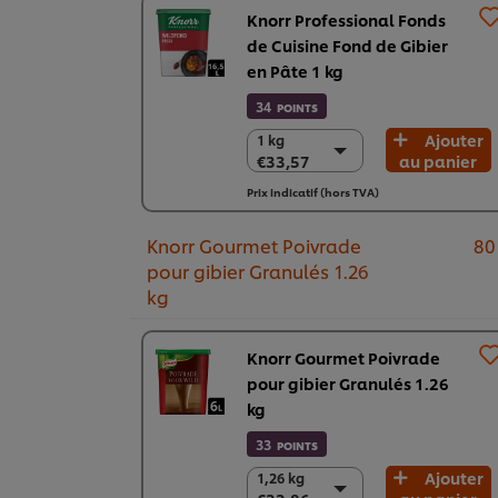
Knorr Professional Fonds
de Cuisine Fond de Gibier
en Pâte 1 kg
34
POINTS
Ajouter
1 kg
1 kg
€33,57
au panier
€33,57
6 x 1 kg
Prix indicatif (hors TVA)
€201,16
Knorr Gourmet Poivrade
80
pour gibier Granulés 1.26
kg​
Knorr Gourmet Poivrade
pour gibier Granulés 1.26
kg​
33
POINTS
Ajouter
1,26 kg
1,26 kg