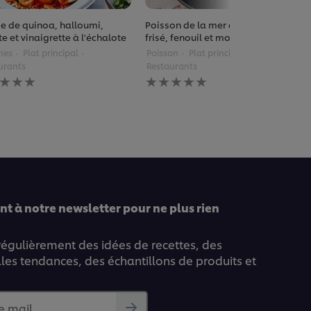
e de quinoa, halloumi,
Poisson de la mer du Nord, chou
e et vinaigrette à l'échalote
frisé, fenouil et mousse de curry
mes
Plat principal
Poisson
Plat principal
urants
Restaurants
une
Aucune
uation
évaluation
ise
soumise
pour
ce
pe
recipe
t à notre newsletter pour ne plus rien
 régulièrement des idées de recettes, des
lles tendances, des échantillons de produits et
e mail...