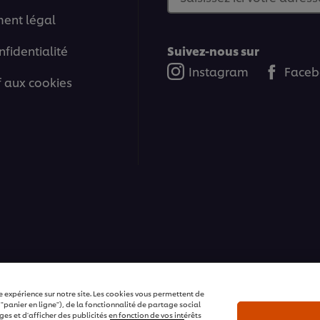
ment légal
nfidentialité
Suivez-nous sur
Instagram
Faceb
if aux cookies
ons | Tous droits réservés
e expérience sur notre site. Les cookies vous permettent de
 "panier en ligne"), de la fonctionnalité de partage social
s et d'afficher des publicités en fonction de vos intérêts