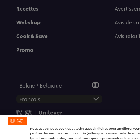
Recettes
Avertisse
Webshop
Avis de co
Cook & Save
Avis relat
Promo
België / Belgique
© 2026 Unilever Food Soluti
Nous utilisons des cookies et techniques similaires pour améliorer votr
profiter de certaines fonctionnalités (telles que la sauvegarde de votre
(pour Facebook, Instagram, etc.), ainsi que de personnaliser les message