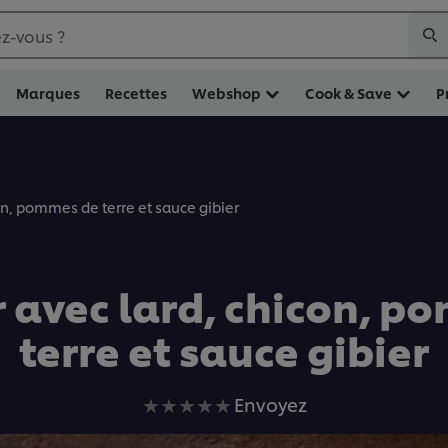
z-vous ?
Marques
Recettes
Webshop
Cook & Save
P
on, pommes de terre et sauce gibier
r avec lard, chicon, p
terre et sauce gibier
Aucune
Envoyez
évaluation