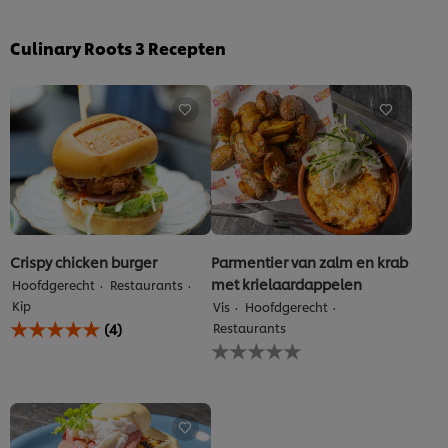
Culinary Roots
3
Recepten
Crispy chicken burger
Parmentier van zalm en krab
met krielaardappelen
Hoofdgerecht
Restaurants
Kip
Vis
Hoofdgerecht
De
(4)
Restaurants
gemiddelde
Geen
beoordeling
beoordelingen
van
ingediend
deze
voor
Crispy
deze
chicken
recipe
burger