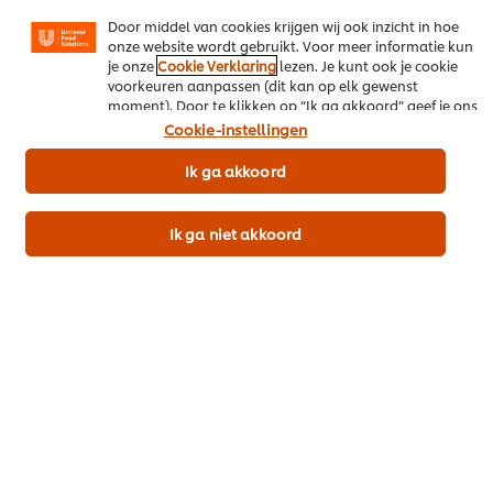
zijn, zowel op onze website als op websites van derden.
Door middel van cookies krijgen wij ook inzicht in hoe
Home
onze website wordt gebruikt. Voor meer informatie kun
je onze
Cookie Verklaring
lezen. Je kunt ook je cookie
Over ons
voorkeuren aanpassen (dit kan op elk gewenst
moment). Door te klikken op “Ik ga akkoord” geef je ons
Inspiratie
toestemming cookies te gebruiken.
Cookie-instellingen
Merken
Ik ga akkoord
Recepten
Ik ga niet akkoord
Producten & Webshop
Cook & Save
Promo
Inschrijven nieuwsbrief
Cookievoorkeuren