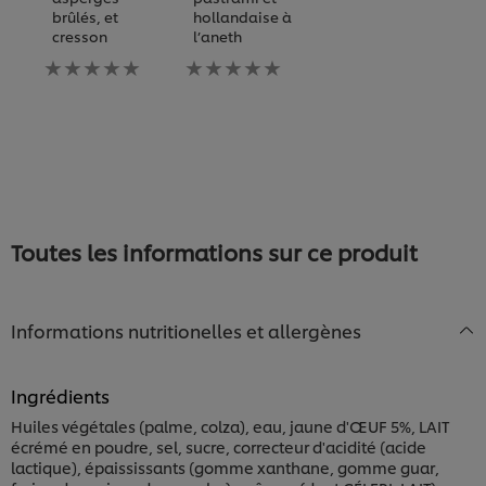
brûlés, et
hollandaise à
B
soumise
cresson
l’aneth
S
pour
H
Aucune
Aucune
ce
évaluation
évaluation
recipe
A
soumise
soumise
év
pour
pour
s
ce
ce
p
recipe
recipe
c
re
Toutes les informations sur ce produit
Informations nutritionelles et allergènes
Ingrédients
Huiles végétales (palme, colza), eau, jaune d'ŒUF 5%, LAIT
Nous utilisons des cookies et techniques similaires
écrémé en poudre, sel, sucre, correcteur d'acidité (acide
pour améliorer votre expérience sur notre site. Les
lactique), épaississants (gomme xanthane, gomme guar,
cookies vous permettent de profiter de certaines