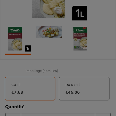
Emballage
(hors TVA)
CU 1 l
DU 6 x 1 l
€7,68
€46,06
Quantité