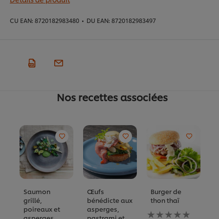
CU EAN:
8720182983480
•
DU EAN:
8720182983497
Nos recettes associées
Saumon
Œufs
Burger de
S
grillé,
bénédicte aux
thon thaï
b
poireaux et
asperges,
K
Aucune
asperges
pastrami et
d
évaluation