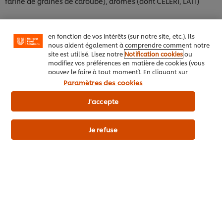
fonctionnalités (telles que la sauvegarde de votre
farine de graines de caroube), arômes (dont CÉLERI, LAIT)
"panier en ligne"), de la fonctionnalité de partage
social (pour Facebook, Instagram, etc.), ainsi que de
personnaliser les messages et d'afficher des publicités
Valeurs nutritionnelles
en fonction de vos intérêts (sur notre site, etc.). Ils
nous aident également à comprendre comment notre
Téléchargez la spécification détaillée du produit en pdf
site est utilisé. Lisez notre
Notification cookies
ou
modifiez vos préférences en matière de cookies (vous
pouvez le faire à tout moment). En cliquant sur
"J'accepte", vous consentez à l'utilisation de
Paramètres des cookies
cookies.
Avis relatif aux cookies
J'accepte
Les + du produit
Je refuse
Détails du produit