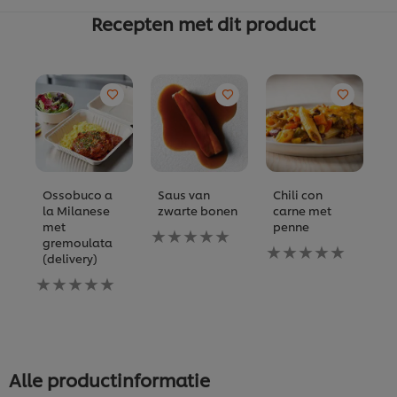
Recepten met dit product
Ossobuco a
Saus van
Chili con
T
la Milanese
zwarte bonen
carne met
G
met
penne
Geen
b
gremoulata
beoordelingen
Geen
i
(delivery)
ingediend
beoordelingen
vo
Geen
voor
ingediend
d
beoordelingen
deze
voor
re
ingediend
recipe
deze
voor
recipe
deze
recipe
Alle productinformatie