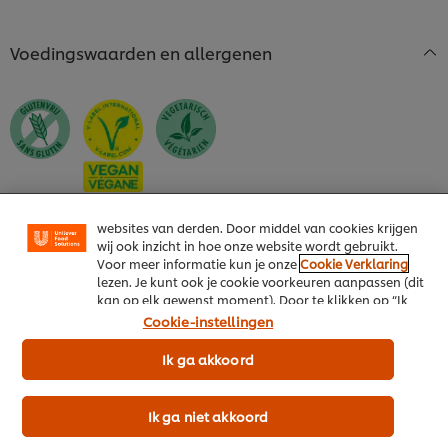
Voedingswaarden en allergenen
We gebruiken cookies en vergelijkbare technieken om
jouw ervaring op onze website te verbeteren. Cookies
maken het mogelijk om jou van verschillende
functionaliteiten te voorzien (zoals onthouden wat je
in je winkelmandje plaatst), om te delen op social
media (zoals Facebook, Instagram, et cetera) en om
berichten en advertenties te tonen die voor jou
relevant kunnen zijn, zowel op onze website als op
websites van derden. Door middel van cookies krijgen
wij ook inzicht in hoe onze website wordt gebruikt.
Ingrediënten
Voor meer informatie kun je onze
Cookie Verklaring
Water, knoflook 18%, zout, suiker, maltodextrine, palmvet,
lezen. Je kunt ook je cookie voorkeuren aanpassen (dit
alcoholazijn, citrusvezel, aroma's, verdikkingsmiddel
kan op elk gewenst moment). Door te klikken op “Ik
(xanthaangom).
ga akkoord” geef je ons toestemming cookies te
Cookie-instellingen
gebruiken.
Ik ga akkoord
Voedingswaarden
Download de gedetailleerde productspecificatie (pdf)
Ik ga niet akkoord