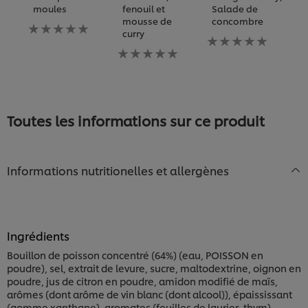
moules
fenouil et
Salade de
c
mousse de
concombre
m
Aucune
curry
(
évaluation
Aucune
soumise
Aucune
évaluation
A
pour
évaluation
soumise
év
ce
soumise
pour
s
recipe
pour
ce
p
ce
recipe
c
recipe
re
Toutes les informations sur ce produit
Informations nutritionelles et allergènes
Ingrédients
Bouillon de poisson concentré (64%) (eau, POISSON en
poudre), sel, extrait de levure, sucre, maltodextrine, oignon en
poudre, jus de citron en poudre, amidon modifié de maïs,
arômes (dont arôme de vin blanc (dont alcool)), épaississant
(gomme xanthane), aromates (feuilles de laurier, thym),