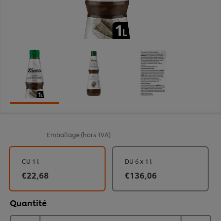
Emballage
(hors TVA)
CU 1 l
DU 6 x 1 l
€22,68
€136,06
Quantité