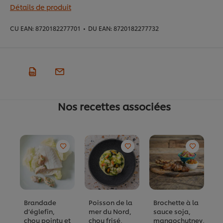
Détails de produit
CU EAN:
8720182277701
•
DU EAN:
8720182277732
Nos recettes associées
Brandade
Poisson de la
Brochette à la
B
d’églefin,
mer du Nord,
sauce soja,
é
chou pointu et
chou frisé,
mangochutney,
u